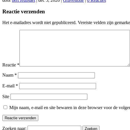
door
bert reubsaet
|
dec 5, 2020
|
Gravestone
|
0 Reacties
Reactie verzenden
Het e-mailadres wordt niet gepubliceerd.
Vereiste velden zijn gemark
Reactie
*
Naam
*
E-mail
*
Site
Mijn naam, e-mail en site bewaren in deze browser voor de volgen
Zoeken naar: